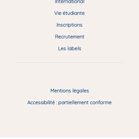
e
International
d
Vie étudiante
d
Inscriptions
e
Recrutement
p
Les labels
a
g
e
F
Mentions légales
R
Accessibilité : partiellement conforme