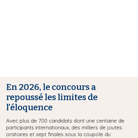
r
i
e
p
a
u
l
r
En 2026, le concours a
repoussé les limites de
l’éloquence
Avec plus de 700 candidats dont une centaine de
participants internationaux, des milliers de joutes
oratoires et sept finales sous la coupole du