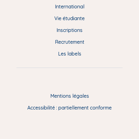
e
International
d
Vie étudiante
d
Inscriptions
e
Recrutement
p
Les labels
a
g
e
F
Mentions légales
R
Accessibilité : partiellement conforme