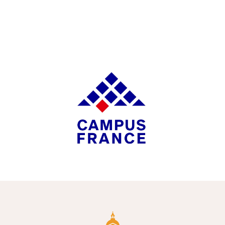
m
e
d
i
a