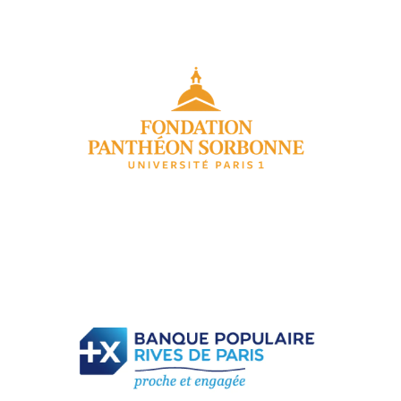
m
e
d
i
a
m
e
d
i
a