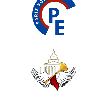
d
i
a
m
e
d
i
a