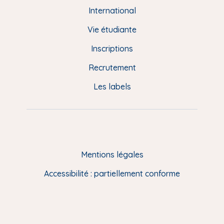
e
International
d
Vie étudiante
d
Inscriptions
e
Recrutement
p
Les labels
a
g
e
F
Mentions légales
R
Accessibilité : partiellement conforme