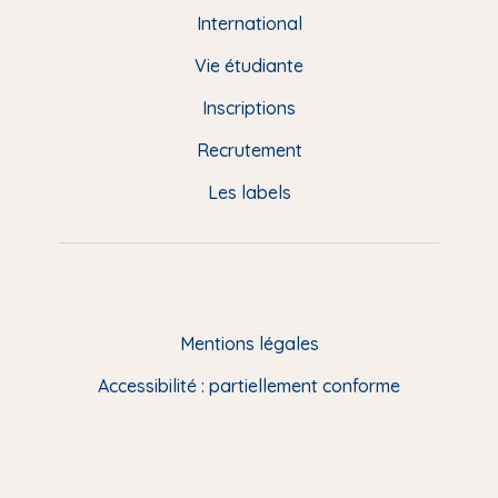
e
International
d
Vie étudiante
d
Inscriptions
e
Recrutement
p
Les labels
a
g
e
F
Mentions légales
R
Accessibilité : partiellement conforme