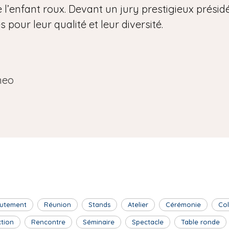
 l’enfant roux. Devant un jury prestigieux présidé 
pour leur qualité et leur diversité.
neo
utement
Réunion
Stands
Atelier
Cérémonie
Co
ction
Rencontre
Séminaire
Spectacle
Table ronde