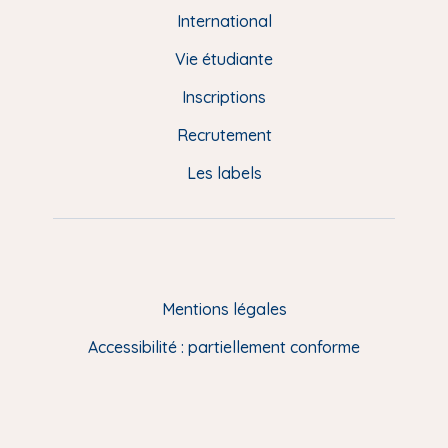
e
International
d
Vie étudiante
d
Inscriptions
e
Recrutement
p
Les labels
a
g
e
F
Mentions légales
R
Accessibilité : partiellement conforme