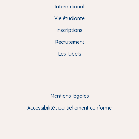
e
International
d
Vie étudiante
d
Inscriptions
e
Recrutement
p
Les labels
a
g
e
F
Mentions légales
R
Accessibilité : partiellement conforme