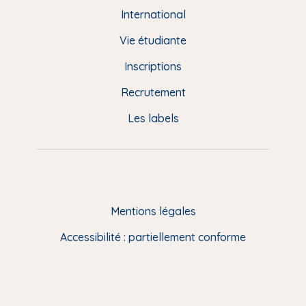
e
International
d
Vie étudiante
d
Inscriptions
e
Recrutement
p
Les labels
a
g
e
F
Mentions légales
R
Accessibilité : partiellement conforme