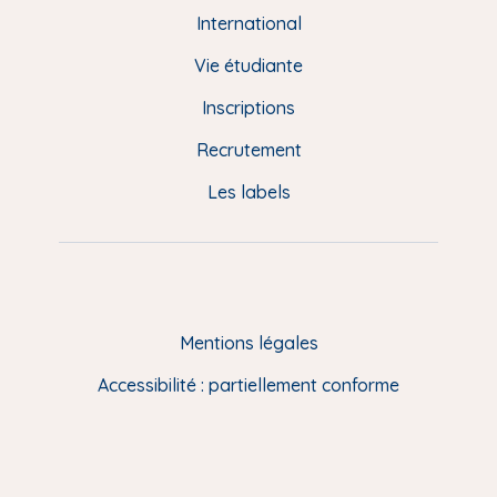
e
International
d
Vie étudiante
d
Inscriptions
e
Recrutement
p
Les labels
a
g
e
F
Mentions légales
R
Accessibilité : partiellement conforme