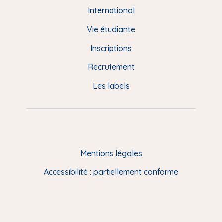
e
International
d
Vie étudiante
d
Inscriptions
e
Recrutement
p
Les labels
a
g
e
F
Mentions légales
R
Accessibilité : partiellement conforme