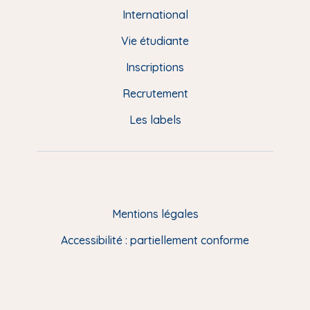
e
International
d
Vie étudiante
d
Inscriptions
e
Recrutement
p
Les labels
a
g
e
F
Mentions légales
R
Accessibilité : partiellement conforme