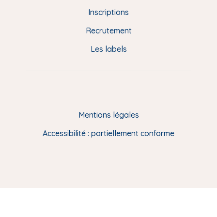
d
Inscriptions
e
Recrutement
p
Les labels
a
g
e
F
Mentions légales
R
Accessibilité : partiellement conforme