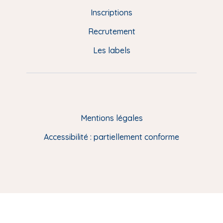
d
Inscriptions
e
Recrutement
p
Les labels
a
g
e
F
Mentions légales
R
Accessibilité : partiellement conforme