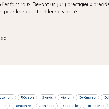
 l’enfant roux. Devant un jury prestigieux présidé 
pour leur qualité et leur diversité.
neo
utement
Réunion
Stands
Atelier
Cérémonie
Co
ction
Rencontre
Séminaire
Spectacle
Table ronde