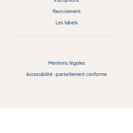
e
Recrutement
p
Les labels
a
g
e
F
Mentions légales
R
Accessibilité : partiellement conforme