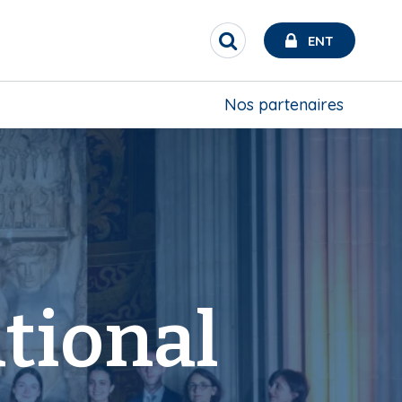
ENT
R
e
c
h
Nos partenaires
e
r
c
h
e
r
tional