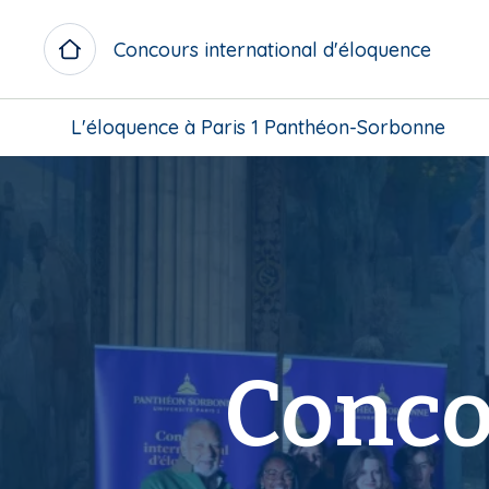
A
l
Concours international d'éloquence
l
e
M
r
L'éloquence à Paris 1 Panthéon-Sorbonne
i
a
c
u
r
c
o
o
m
n
e
t
n
e
u
n
b
u
Conco
l
p
o
r
c
i
k
n
c