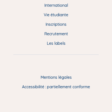
e
International
d
Vie étudiante
d
Inscriptions
e
Recrutement
p
Les labels
a
g
e
F
Mentions légales
R
Accessibilité : partiellement conforme