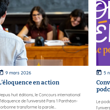
9 mars 2026
5 
L’éloquence en action
Conv
podc
epuis huit éditions, le Concours international
’éloquence de l’université Paris 1 Panthéon-
Le podc
orbonne transforme la parole...
l’unive