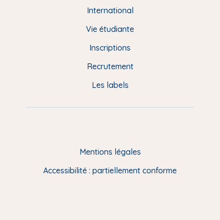
e
International
d
Vie étudiante
d
Inscriptions
e
Recrutement
p
Les labels
a
g
e
F
Mentions légales
R
Accessibilité : partiellement conforme