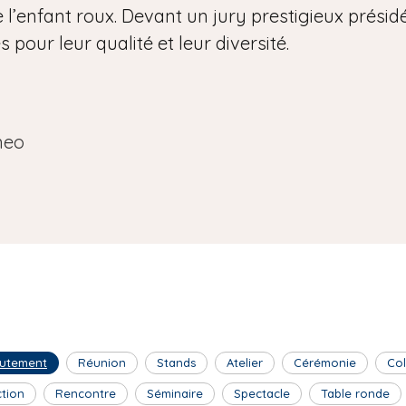
 l’enfant roux. Devant un jury prestigieux présidé 
pour leur qualité et leur diversité.
neo
utement
Réunion
Stands
Atelier
Cérémonie
Co
ction
Rencontre
Séminaire
Spectacle
Table ronde