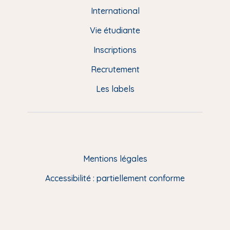
e
International
d
Vie étudiante
d
Inscriptions
e
Recrutement
p
Les labels
a
g
e
F
Mentions légales
R
Accessibilité : partiellement conforme