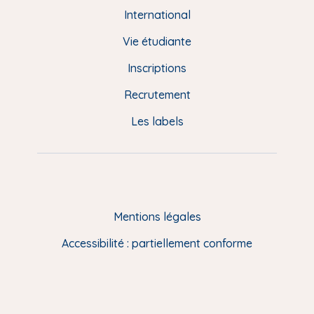
e
International
d
Vie étudiante
d
Inscriptions
e
Recrutement
p
Les labels
a
g
e
F
Mentions légales
R
Accessibilité : partiellement conforme