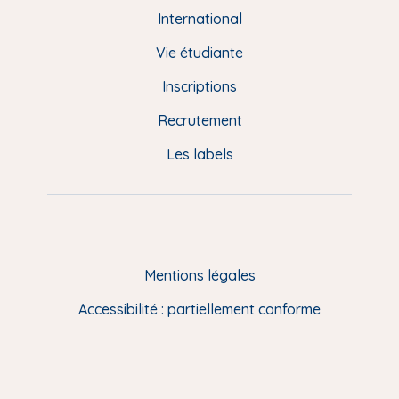
e
International
d
Vie étudiante
d
Inscriptions
e
Recrutement
p
Les labels
a
g
e
F
Mentions légales
R
Accessibilité : partiellement conforme