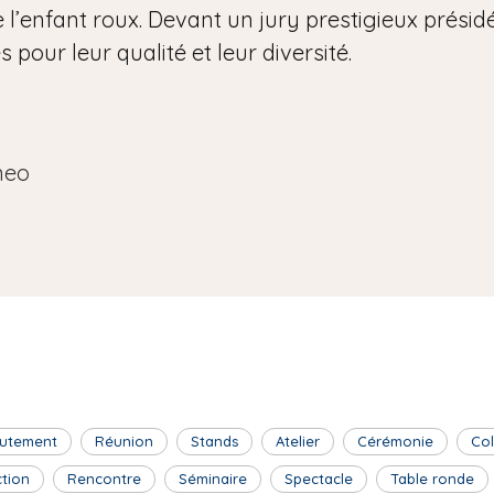
 l’enfant roux. Devant un jury prestigieux présidé 
pour leur qualité et leur diversité.
neo
utement
Réunion
Stands
Atelier
Cérémonie
Co
ction
Rencontre
Séminaire
Spectacle
Table ronde