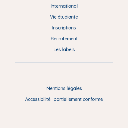
e
International
d
Vie étudiante
d
Inscriptions
e
Recrutement
p
Les labels
a
g
e
F
Mentions légales
R
Accessibilité : partiellement conforme