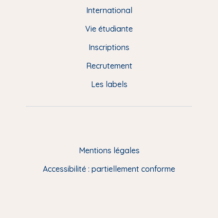
e
International
d
Vie étudiante
d
Inscriptions
e
Recrutement
p
Les labels
a
g
e
F
Mentions légales
R
Accessibilité : partiellement conforme