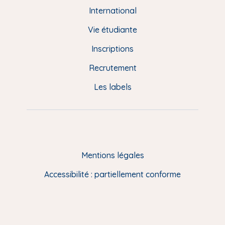
e
International
d
Vie étudiante
d
Inscriptions
e
Recrutement
p
Les labels
a
g
e
F
Mentions légales
R
Accessibilité : partiellement conforme