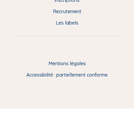
e
Recrutement
p
Les labels
a
g
e
F
Mentions légales
R
Accessibilité : partiellement conforme