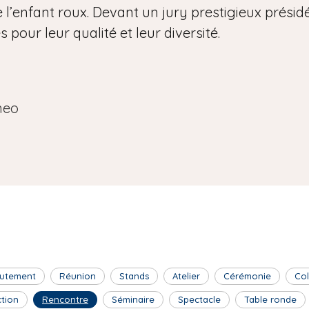
 l’enfant roux. Devant un jury prestigieux présidé 
pour leur qualité et leur diversité.
neo
utement
Réunion
Stands
Atelier
Cérémonie
Co
ction
Rencontre
Séminaire
Spectacle
Table ronde