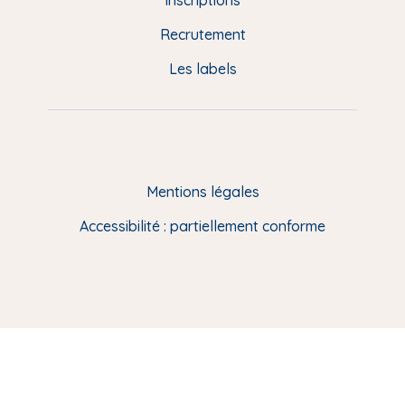
e
Recrutement
p
Les labels
a
g
e
F
Mentions légales
R
Accessibilité : partiellement conforme