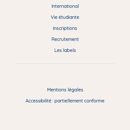
e
International
d
Vie étudiante
d
Inscriptions
e
Recrutement
p
Les labels
a
g
e
F
Mentions légales
R
Accessibilité : partiellement conforme