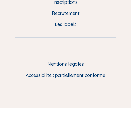
d
Inscriptions
e
Recrutement
p
Les labels
a
g
e
F
Mentions légales
R
Accessibilité : partiellement conforme