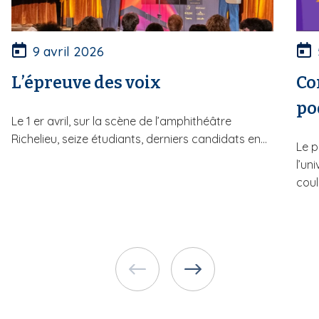
9 avril 2026
L’épreuve des voix
Co
po
Le 1 er avril, sur la scène de l’amphithéâtre
Richelieu, seize étudiants, derniers candidats en...
Le p
l’un
couli