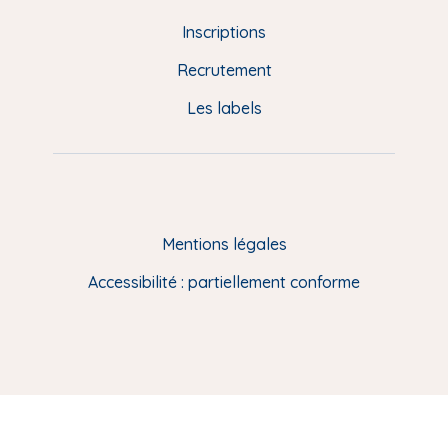
d
Inscriptions
e
Recrutement
p
Les labels
a
g
e
F
Mentions légales
R
Accessibilité : partiellement conforme