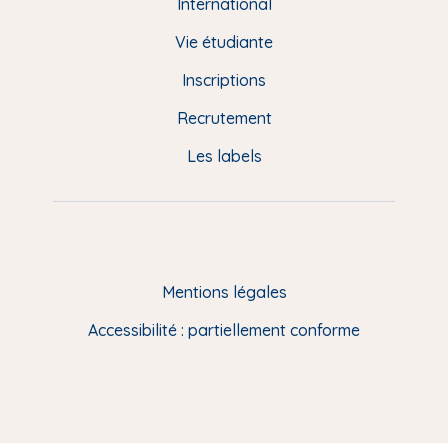
e
International
d
Vie étudiante
d
Inscriptions
e
Recrutement
p
Les labels
a
g
e
F
Mentions légales
R
Accessibilité : partiellement conforme