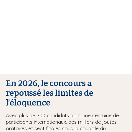
r
i
e
p
a
u
l
r
En 2026, le concours a
repoussé les limites de
l’éloquence
Avec plus de 700 candidats dont une centaine de
participants internationaux, des milliers de joutes
oratoires et sept finales sous la coupole du