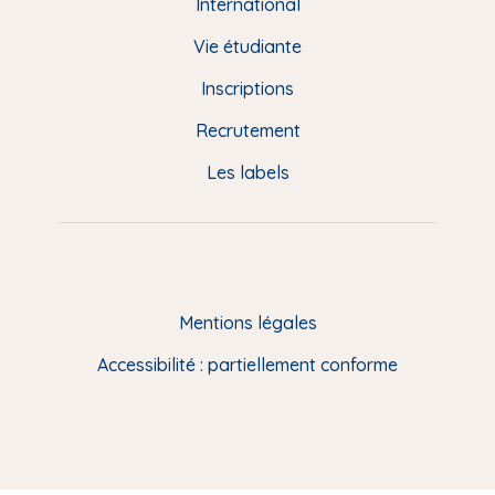
e
International
d
Vie étudiante
d
Inscriptions
e
Recrutement
p
Les labels
a
g
e
F
Mentions légales
R
Accessibilité : partiellement conforme