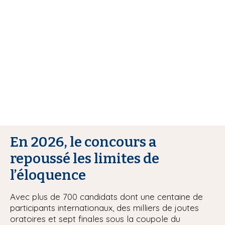
r
i
e
p
a
u
l
r
En 2026, le concours a
repoussé les limites de
l’éloquence
Avec plus de 700 candidats dont une centaine de
participants internationaux, des milliers de joutes
oratoires et sept finales sous la coupole du