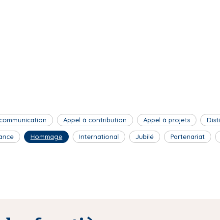
 communication
Appel à contribution
Appel à projets
Dist
ance
Hommage
International
Jubilé
Partenariat