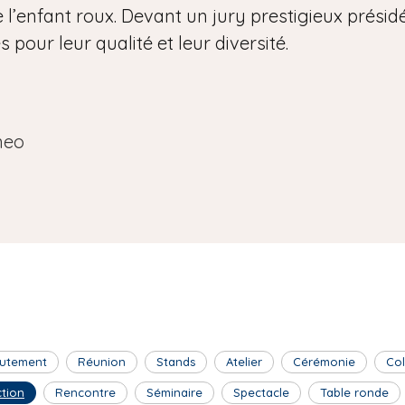
 l’enfant roux. Devant un jury prestigieux présidé 
pour leur qualité et leur diversité.
neo
utement
Réunion
Stands
Atelier
Cérémonie
Co
ction
Rencontre
Séminaire
Spectacle
Table ronde