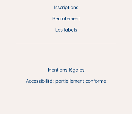
d
Inscriptions
e
Recrutement
p
Les labels
a
g
e
F
Mentions légales
R
Accessibilité : partiellement conforme