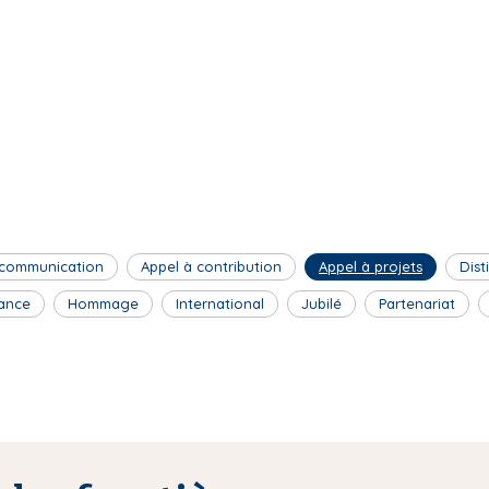
 communication
Appel à contribution
Appel à projets
Dist
ance
Hommage
International
Jubilé
Partenariat