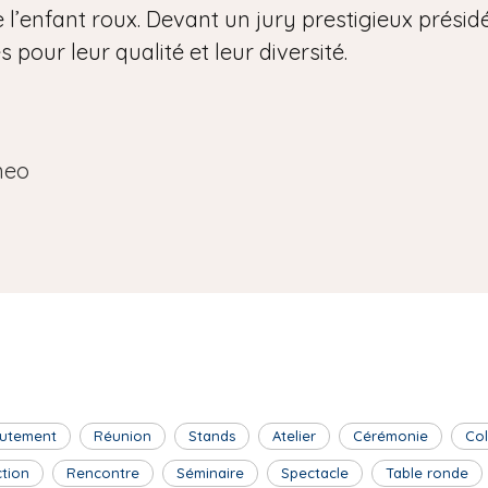
 l’enfant roux. Devant un jury prestigieux présidé 
pour leur qualité et leur diversité.
neo
utement
Réunion
Stands
Atelier
Cérémonie
Co
ction
Rencontre
Séminaire
Spectacle
Table ronde