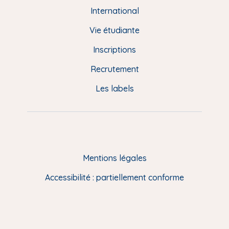
e
International
d
Vie étudiante
d
Inscriptions
e
Recrutement
p
Les labels
a
g
e
F
Mentions légales
R
Accessibilité : partiellement conforme