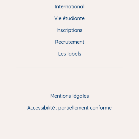
e
International
d
Vie étudiante
d
Inscriptions
e
Recrutement
p
Les labels
a
g
e
F
Mentions légales
R
Accessibilité : partiellement conforme