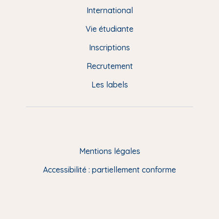
e
International
d
Vie étudiante
d
Inscriptions
e
Recrutement
p
Les labels
a
g
e
F
Mentions légales
R
Accessibilité : partiellement conforme