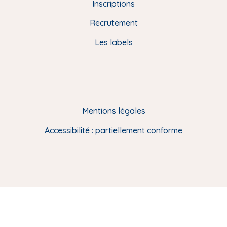
d
Inscriptions
e
Recrutement
p
Les labels
a
g
e
F
Mentions légales
R
Accessibilité : partiellement conforme