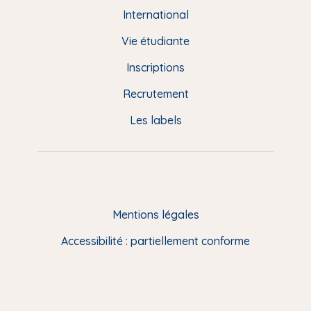
e
International
d
Vie étudiante
d
Inscriptions
e
Recrutement
p
Les labels
a
g
e
F
Mentions légales
R
Accessibilité : partiellement conforme