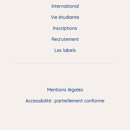
e
International
d
Vie étudiante
d
Inscriptions
e
Recrutement
p
Les labels
a
g
e
F
Mentions légales
R
Accessibilité : partiellement conforme