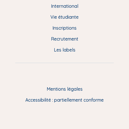
e
International
d
Vie étudiante
d
Inscriptions
e
Recrutement
p
Les labels
a
g
e
F
Mentions légales
R
Accessibilité : partiellement conforme