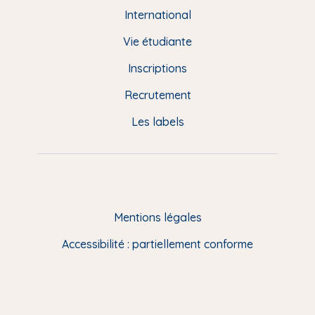
e
International
d
Vie étudiante
d
Inscriptions
e
Recrutement
p
Les labels
a
g
e
F
Mentions légales
R
Accessibilité : partiellement conforme