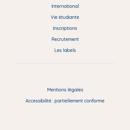
e
International
d
Vie étudiante
d
Inscriptions
e
Recrutement
p
Les labels
a
g
e
F
Mentions légales
R
Accessibilité : partiellement conforme