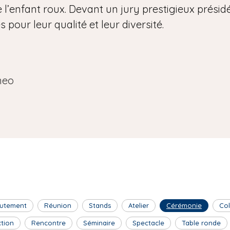
 l’enfant roux. Devant un jury prestigieux présidé 
pour leur qualité et leur diversité.
neo
utement
Réunion
Stands
Atelier
Cérémonie
Co
ction
Rencontre
Séminaire
Spectacle
Table ronde