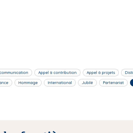
 communication
Appel à contribution
Appel à projets
Dist
ance
Hommage
International
Jubilé
Partenariat