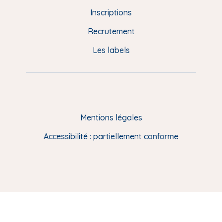
d
Inscriptions
e
Recrutement
p
Les labels
a
g
e
F
Mentions légales
R
Accessibilité : partiellement conforme