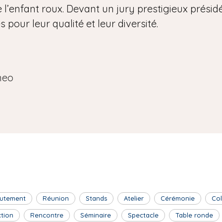
 l’enfant roux. Devant un jury prestigieux présidé 
pour leur qualité et leur diversité.
neo
utement
Réunion
Stands
Atelier
Cérémonie
Co
ction
Rencontre
Séminaire
Spectacle
Table ronde