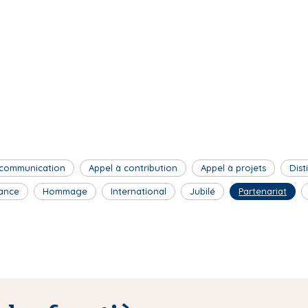
 communication
Appel à contribution
Appel à projets
Dist
ance
Hommage
International
Jubilé
Partenariat