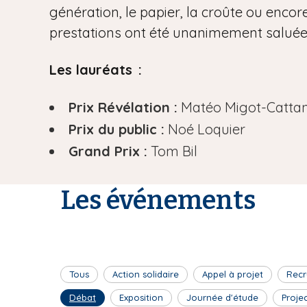
génération, le papier, la croûte ou encore
prestations ont été unanimement saluées 
Les lauréats :
Prix Révélation :
Matéo Migot-Catta
Prix du public :
Noé Loquier
Grand Prix :
Tom Bil
Les événements
Tous
Action solidaire
Appel à projet
Recr
Débat
Exposition
Journée d'étude
Proje